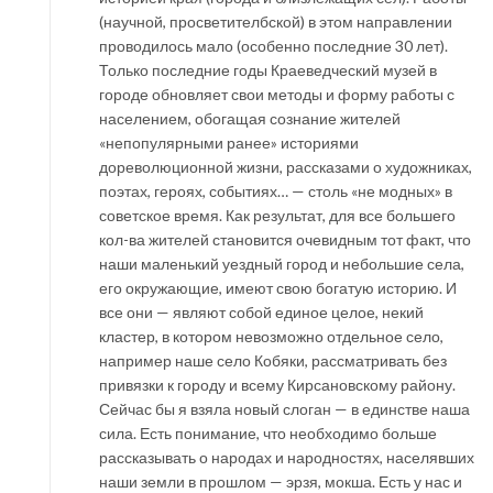
(научной, просветителбской) в этом направлении
проводилось мало (особенно последние 30 лет).
Только последние годы Краеведческий музей в
городе обновляет свои методы и форму работы с
населением, обогащая сознание жителей
«непопулярными ранее» историями
дореволюционной жизни, рассказами о художниках,
поэтах, героях, событиях… — столь «не модных» в
советское время. Как результат, для все большего
кол-ва жителей становится очевидным тот факт, что
наши маленький уездный город и небольшие села,
его окружающие, имеют свою богатую историю. И
все они — являют собой единое целое, некий
кластер, в котором невозможно отдельное село,
например наше село Кобяки, рассматривать без
привязки к городу и всему Кирсановскому району.
Сейчас бы я взяла новый слоган — в единстве наша
сила. Есть понимание, что необходимо больше
рассказывать о народах и народностях, населявших
наши земли в прошлом — эрзя, мокша. Есть у нас и