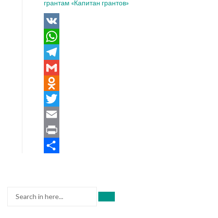
грантам «Капитан грантов»
VK
WhatsApp
Telegram
Gmail
Odnoklassniki
Twitter
Email
Print
Отправить
Search
for: