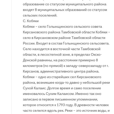
образование со статусом муниципального района
входят 8 муниципальных образований со статусом
сельских поселений.
С. Кобяки
Кобяки – село Голынщинского сельского совета
Кирсановского района Тамбовской области Кобяки –
село в Кирсановском районе Тамбовской области
России. Входит в состав Голынщинского сельсовета.
Село находится в восточной части Тамбовской
области, в лесостепной зоне, в пределах Окско-
Донской равнины, на расстоянии примерно 8
километров (по прямой) к западу-северозападу от г.
Кирсанов, административного центра района.
Кобяки – одно из старейших сел Кирсановского
района, возникшее когда-то давно у небольшой реки
Сухой Калаис. Долгое время и само поселение
именовалось Сухим Калаисом. Именно так оно
записано в первом письменном упоминании,
которое относится к 1793 году. В древности человек
часто селился вдоль рек. Реки – это источник воды, и