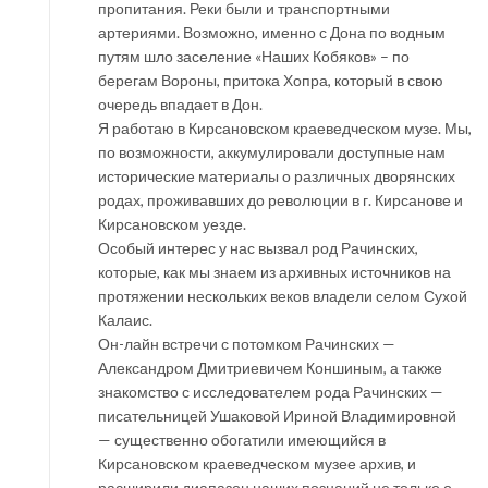
пропитания. Реки были и транспортными
артериями. Возможно, именно с Дона по водным
путям шло заселение «Наших Кобяков» – по
берегам Вороны, притока Хопра, который в свою
очередь впадает в Дон.
Я работаю в Кирсановском краеведческом музе. Мы,
по возможности, аккумулировали доступные нам
исторические материалы о различных дворянских
родах, проживавших до революции в г. Кирсанове и
Кирсановском уезде.
Особый интерес у нас вызвал род Рачинских,
которые, как мы знаем из архивных источников на
протяжении нескольких веков владели селом Сухой
Калаис.
Он-лайн встречи с потомком Рачинских —
Александром Дмитриевичем Коншиным, а также
знакомство с исследователем рода Рачинских —
писательницей Ушаковой Ириной Владимировной
— существенно обогатили имеющийся в
Кирсановском краеведческом музее архив, и
расширили диапазон наших познаний не только о