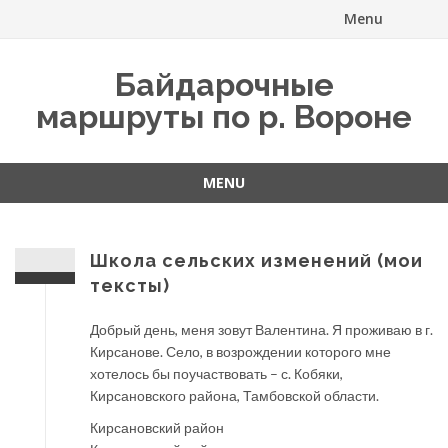
Menu
Skip
Байдарочные
to
маршруты по р. Вороне
content
MENU
Skip
to
content
Школа сельских изменений (мои
тексты)
Добрый день, меня зовут Валентина. Я проживаю в г.
Кирсанове. Село, в возрождении которого мне
хотелось бы поучаствовать – с. Кобяки,
Кирсановского района, Тамбовской области.
Кирсановский район