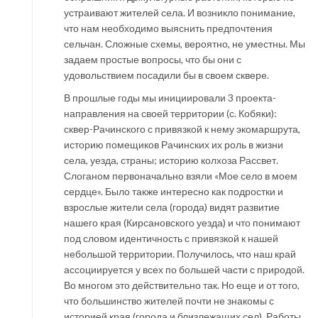
устраивают жителей села. И возникло понимание,
что нам необходимо выяснить предпочтения
сельчан. Сложные схемы, вероятно, не уместны. Мы
задаем простые вопросы, что бы они с
удовольствием посадили бы в своем сквере.
В прошлые годы мы инициировали 3 проекта-
направления на своей территории (с. Кобяки):
сквер-Рачинского с привязкой к нему экомаршрута,
историю помещиков Рачинских их роль в жизни
села, уезда, страны; историю колхоза Рассвет.
Слоганом первоначально взяли «Мое село в моем
сердце». Было также интересно как подростки и
взрослые жители села (города) видят развитие
нашего края (Кирсановского уезда) и что понимают
под словом идентичность с привязкой к нашей
небольшой территории. Получилось, что наш край
ассоциируется у всех по большей части с природой.
Во многом это действительно так. Но еще и от того,
что большинство жителей почти не знакомы с
историей края (города и близлежащих сел). Работы