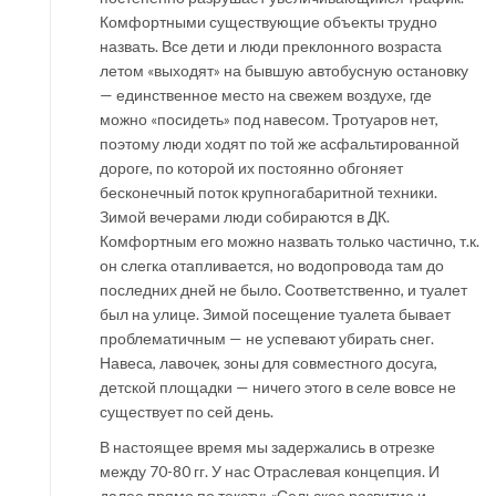
Комфортными существующие объекты трудно
назвать. Все дети и люди преклонного возраста
летом «выходят» на бывшую автобусную остановку
— единственное место на свежем воздухе, где
можно «посидеть» под навесом. Тротуаров нет,
поэтому люди ходят по той же асфальтированной
дороге, по которой их постоянно обгоняет
бесконечный поток крупногабаритной техники.
Зимой вечерами люди собираются в ДК.
Комфортным его можно назвать только частично, т.к.
он слегка отапливается, но водопровода там до
последних дней не было. Соответственно, и туалет
был на улице. Зимой посещение туалета бывает
проблематичным — не успевают убирать снег.
Навеса, лавочек, зоны для совместного досуга,
детской площадки — ничего этого в селе вовсе не
существует по сей день.
В настоящее время мы задержались в отрезке
между 70-80 гг. У нас Отраслевая концепция. И
далее прямо по тексту: «Сельское развитие и