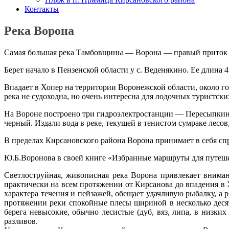
Контакты
Река Ворона
Самая большая река Тамбовщины — Ворона — правый приток 
Берет начало в Пензенской области у с. Веденякино. Ее длина 
Впадает в Хопер на территории Воронежской области, около г
река не судоходна, но очень интересна для лодочных туристски
На Вороне построено три гидроэлектростанции — Пересыпкинска
черный. Издали вода в реке, текущей в тенистом сумраке лесов
В пределах Кирсановского района Ворона принимает в себя спр
Ю.Б.Воронова в своей книге «Избранные маршруты для путеше
Светлоструйная, живописная река Ворона привлекает вниман
практически на всем протяжении от Кирсанова до впадения в
характера течения и пейзажей, обещает удачливую рыбалку, а
протяжении реки спокойные плесы шириной в несколько деся
берега невысокие, обычно лесистые (дуб, вяз, липа, в низки
разливов.