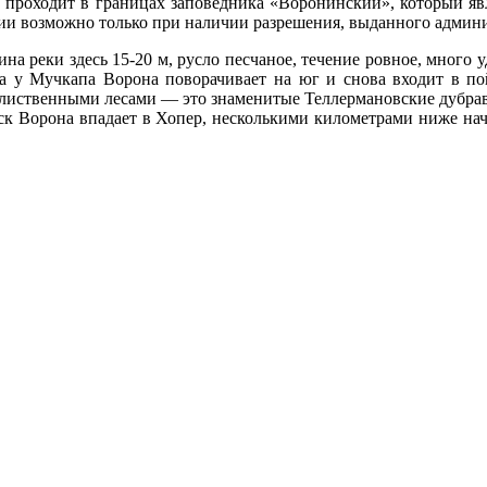
 проходит в границах заповедника «Воронинский», который явл
и возможно только при наличии разрешения, выданного админи
 реки здесь 15-20 м, русло песчаное, течение ровное, много уд
а у Мучкапа Ворона поворачивает на юг и снова входит в по
иственными лесами — это знаменитые Теллермановские дубрав
бск Ворона впадает в Хопер, несколькими километрами ниже нач