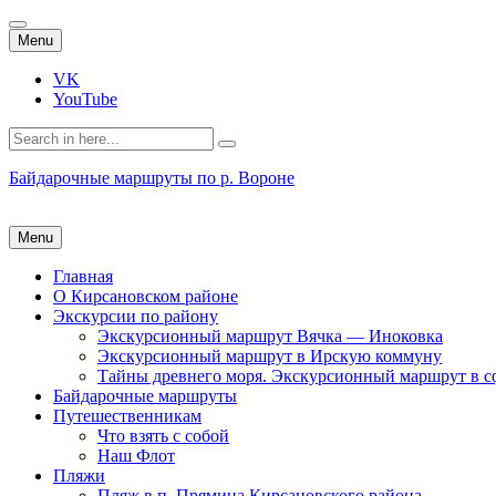
Skip
Menu
to
content
VK
YouTube
Search
for:
Байдарочные маршруты по р. Вороне
Skip
Menu
to
content
Главная
О Кирсановском районе
Экскурсии по району
Экскурсионный маршрут Вячка — Иноковка
Экскурсионный маршрут в Ирскую коммуну
Тайны древнего моря. Экскурсионный маршрут в с
Байдарочные маршруты
Путешественникам
Что взять с собой
Наш Флот
Пляжи
Пляж в п. Прямица Кирсановского района