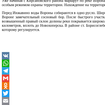
Уже начиная с Кирсановского района маршрут по реке Ворона
особым режимом охраны территории. Нахождение на территори
Перед Инжавино воды Вороны собираются в одно русло. Ширина
Вороне замечательный сосновый бор. После быстрого участк
возвышенный правый склон долины реки покрывается широкол
километров, вплоть до Новохоперска. В районе ст. Борисогле
которому регулируется.
VK
WhatsApp
Telegram
Gmail
Odnoklassniki
Twitter