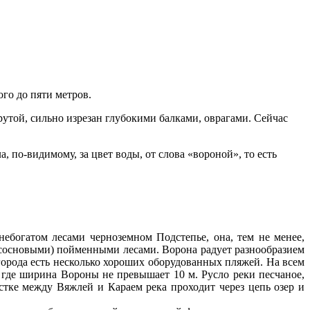
ого до пяти метров.
утой, сильно изрезан глубокими балками, оврагами. Сейчас
 по-видимому, за цвет воды, от слова «вороной», то есть
ебогатом лесами черноземном Подстепье, она, тем не менее,
 сосновыми) пойменными лесами. Ворона радует разнообразием
города есть несколько хороших оборудованных пляжей. На всем
где ширина Вороны не превышает 10 м. Русло реки песчаное,
астке между Вяжлей и Караем река проходит через цепь озер и