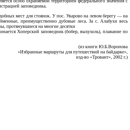
яется особо охраняемой территорией федерального значения с
страцией заповедника.
обных мест для стоянок. У пос. Уварово на левом берегу — на
йменные, преимущественно дубовые леса. За с. Алабухи весь
ы, протянувшиеся на многие десятки
инается Хоперский заповедник (бобер, выхухоль), плавание по
(из книги Ю.Б.Воронова
«Избранные маршруты для путешествий на байдарке»,
изд-во «Тровант», 2002 г.)