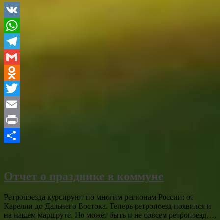
VK
WhatsApp
Telegram
Gmail
Odnoklassniki
Twitter
Email
Print
Отправить
Отчет о празднике в коммуне
Ретропоезда курсируют по многим регионам России: от
Карелии до Дальнего Востока. Теперь ретропоезд появился и
на нашем маршруте. Но может быть и не совсем ретропоезд…,