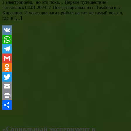
а электропоезд, но это пока… Первое путешествие
состоялось 04.01.2023 г.! Поезд стартовал из г. Тамбова в г.
Кирсанов. И через два часа прибыл на тот же самый вокзал,
где в […]
VK
WhatsApp
Telegram
Gmail
Odnoklassniki
Twitter
Email
Print
Отправить
«Социальный эксперимент в