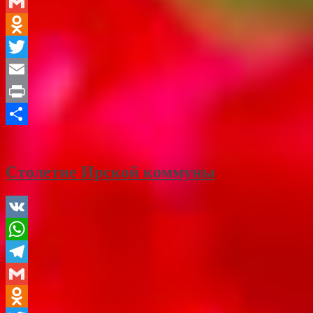
Telegram
Gmail
Odnoklassniki
Twitter
Email
Print
Отправить
Столетие Ирской коммуны
VK
WhatsApp
Telegram
Gmail