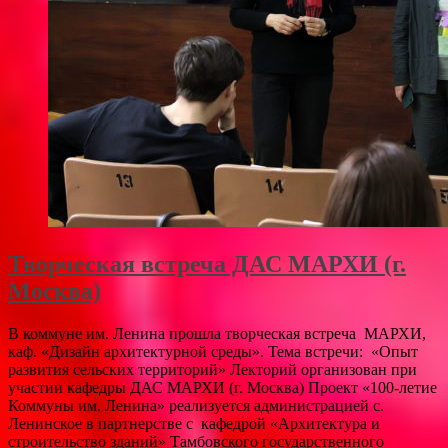
Творческая встреча ДАС МАРХИ (г.
Москва)
В коммуне им. Ленина прошла творческая встреча МАРХИ,
каф. «Дизайн архитектурной среды». Тема встречи: «Опыт
развития сельских территорий» Лекторий организован при
участии кафедры ДАС МАРХИ (г. Москва) Проект «100-летие
Коммуны им. Ленина» реализуется администрацией с.
Ленинское в партнерстве с кафедрой «Архитектура и
строительство зданий» Тамбовского государственного