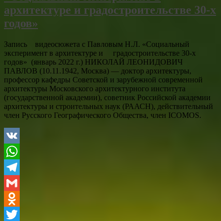
архитектуре и градостроительстве 30-х
годов»
Запись видеосюжета с Павловым Н.Л. «Социальный
эксперимент в архитектуре и градостроительстве 30-х
годов» (январь 2022 г.) НИКОЛАЙ ЛЕОНИДОВИЧ
ПАВЛОВ (10.11.1942, Москва) — доктор архитектуры,
профессор кафедры Советской и зарубежной современной
архитектуры Московского архитектурного института
(государственной академии), советник Российской академии
архитектуры и строительных наук (РААСН), действительный
член Русского Географического Общества, член ICOMOS.
VK
WhatsApp
Telegram
Gmail
Odnoklassniki