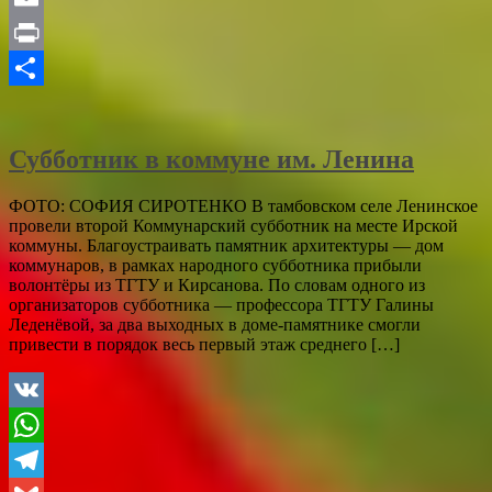
Email
Print
Отправить
Субботник в коммуне им. Ленина
ФОТО: СОФИЯ СИРОТЕНКО В тамбовском селе Ленинское
провели второй Коммунарский субботник на месте Ирской
коммуны. Благоустраивать памятник архитектуры — дом
коммунаров, в рамках народного субботника прибыли
волонтёры из ТГТУ и Кирсанова. По словам одного из
организаторов субботника — профессора ТГТУ Галины
Леденёвой, за два выходных в доме-памятнике смогли
привести в порядок весь первый этаж среднего […]
VK
WhatsApp