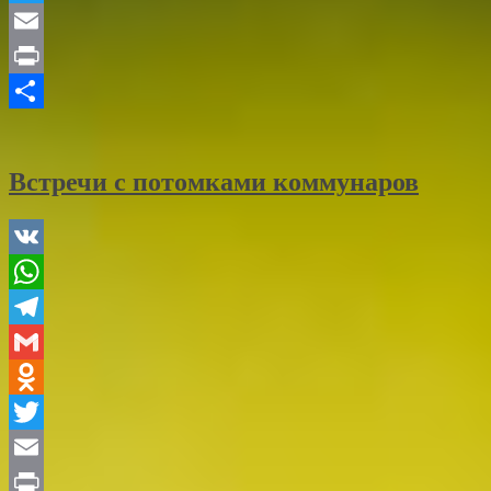
Twitter
Email
Print
Отправить
Встречи с потомками коммунаров
VK
WhatsApp
Telegram
Gmail
Odnoklassniki
Twitter
Email