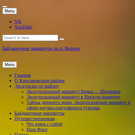
Skip
Menu
to
content
VK
YouTube
Search
for:
Байдарочные маршруты по р. Вороне
Skip
Menu
to
content
Главная
О Кирсановском районе
Экскурсии по району
Экскурсионный маршрут Вячка — Иноковка
Экскурсионный маршрут в Ирскую коммуну
Тайны древнего моря. Экскурсионный маршрут в
сфере научно-популярного туризма
Байдарочные маршруты
Путешественникам
Что взять с собой
Наш Флот
Пляжи