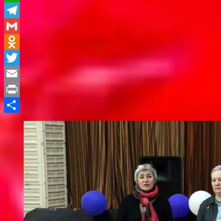
WhatsApp
Telegram
Gmail
Odnoklassniki
Twitter
Email
Print
Отправить