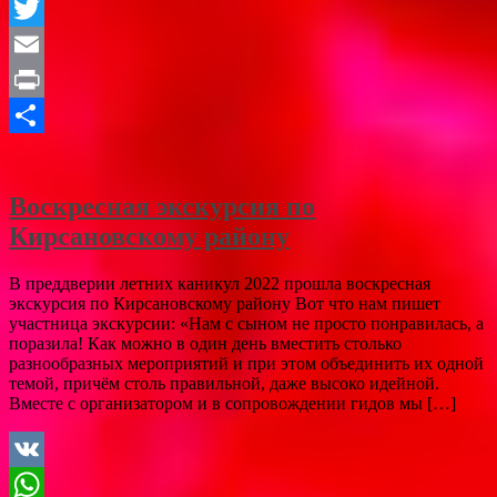
Odnoklassniki
Twitter
Email
Print
Отправить
Воскресная экскурсия по
Кирсановскому району
В преддверии летних каникул 2022 прошла воскресная
экскурсия по Кирсановскому району Вот что нам пишет
участница экскурсии: «Нам с сыном не просто понравилась, а
поразила! Как можно в один день вместить столько
разнообразных мероприятий и при этом объединить их одной
темой, причём столь правильной, даже высоко идейной.
Вместе с организатором и в сопровождении гидов мы […]
VK