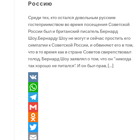
Россию
Среди тех, кто остался довольным русским
гостеприимством во время посещения Советской
России был и британский писатель Бернард
Шоу.Бернарду Шоу не могут и сейчас простить его
симпатии к Советской России, и обвиняют его в том,
что в то время как в стране Советов свирепствовал
голод, Бернард Шоу заявлял о том, что он “никогда
так хорошо не питался”. И он был прав, […]
VK
WhatsApp
Telegram
Gmail
Odnoklassniki
Twitter