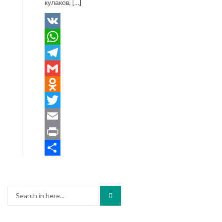
кулаков, […]
VK
WhatsApp
Telegram
Gmail
Odnoklassniki
Twitter
Email
Print
Отправить
Search
for: