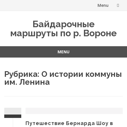
Menu
Skip
Байдарочные
to
маршруты по р. Вороне
content
MENU
Skip
to
Рубрика:
О истории коммуны
content
им. Ленина
Путешествие Бернарда Шоу в