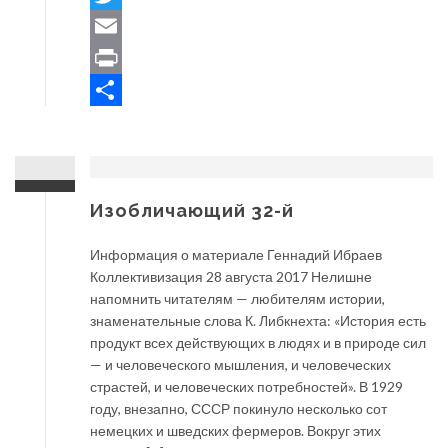
Twitter
Email
Print
Отправить
Изобличающий 32-й
Информация о материале Геннадий Ибраев
Коллективизация 28 августа 2017 Нелишне
напомнить читателям — любителям истории,
знаменательные слова К. Либкнехта: «История есть
продукт всех действующих в людях и в природе сил
— и человеческого мышления, и человеческих
страстей, и человеческих потребностей». В 1929
году, внезапно, СССР покинуло несколько сот
немецких и шведских фермеров. Вокруг этих