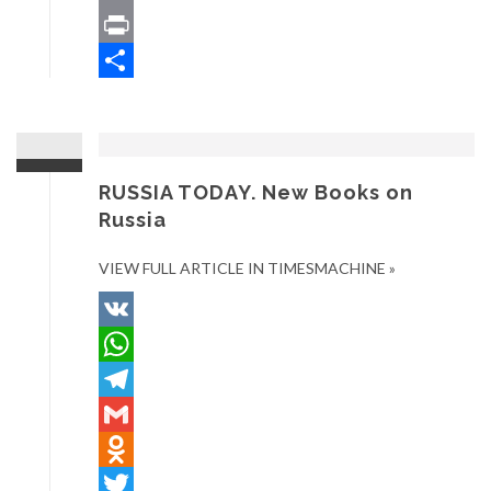
Email
Print
Отправить
RUSSIA TODAY. New Books on
Russia
VIEW FULL ARTICLE IN TIMESMACHINE »
VK
WhatsApp
Telegram
Gmail
Odnoklassniki